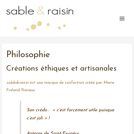
Aller
au
contenu
Main
Menu
Philosophie
Créations éthiques et artisanales
sable&raisin
est une marque de confection créée par Marie
Freland Renaux.
Son crédo : « c’est forcément utile puisque
c’est joli » !
Antoine de Saint-Exupéry