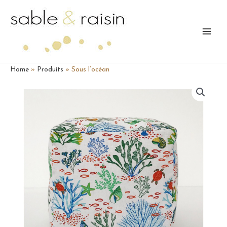
Aller
au
contenu
Main
Menu
Home
»
Produits
»
Sous l’océan