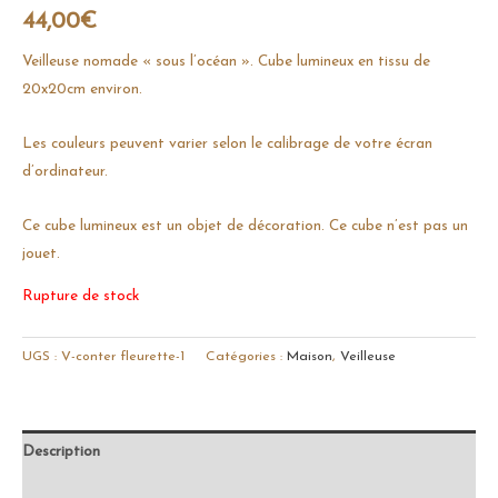
44,00
€
Veilleuse nomade « sous l’océan ». Cube lumineux en tissu de
20x20cm environ.
Les couleurs peuvent varier selon le calibrage de votre écran
d’ordinateur.
Ce cube lumineux est un objet de décoration. Ce cube n’est pas un
jouet.
Rupture de stock
UGS :
V-conter fleurette-1
Catégories :
Maison
,
Veilleuse
Description
Avis (0)