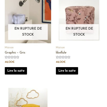
EN RUPTURE DE
EN RUPTURE DE
STOCK
STOCK
Maison
Maison
Graphic – Gris
libellule
Note
Note
44,00
€
44,00
€
0
0
sur
sur
5
5
Lire la suite
Lire la suite